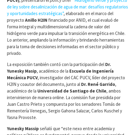
PUCV)
, presentaron el
policy brief
“Hidrógeno verde y proyecto
de ley sobre desalinización de agua de mar: desafíos regulatorios
y oportunidades estratégicas”
, elaborado en el marco del
proyecto
Anillo H2IN
financiado por ANID, el cual evaluó de
forma integral y multidimensional la cadena de valor del
hidrógeno verde para impulsar la transición energética en Chile.
Lo anterior, ampliando la información y brindando herramientas
para la toma de decisiones informadas en el sector público y
privado.
La exposición también contó con la participación del
Dr.
Yunesky Masip
, académico de la
Escuela de Ingeniería
Mecánica PUCV
, investigador del CAC PUCV, líder del proyecto
H2IN y coautor del documento, junto al
Dr. René Garrido
,
académico de la
Universidad de Santiago de Chile
, ambos
intervinieron de manera online. La comisión fue presidida por
Juan Castro Prieto y compuesta por los senadores Tomás de
Rementería Venegas, Sergio Gahona Salazar, Carlos Kuschel y
Yasna Provoste.
Yunesky Massip
señaló que “este nexo entre academia y