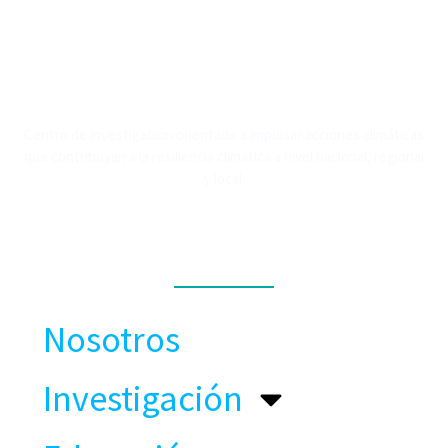
Centro de investigación orientado a impulsar acciones climáticas
que contribuyan a la resiliencia climática a nivel nacional, regional
y local.
MENÚ
Nosotros
Investigación