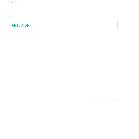
ANTERIOR
MENÚ
Nosotros
Investigación