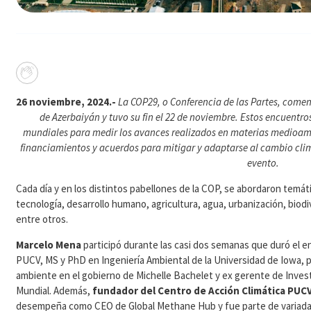
26 noviembre, 2024.-
La COP29, o Conferencia de las Partes, comen
de Azerbaiyán y tuvo su fin el 22 de noviembre. Estos encuentros
mundiales para medir los avances realizados en materias medioamb
financiamientos y acuerdos para mitigar y adaptarse al cambio cli
evento.
Cada día y en los distintos pabellones de la COP, se abordaron temáti
tecnología, desarrollo humano, agricultura, agua, urbanización, bio
entre otros.
Marcelo Mena
participó durante las casi dos semanas que duró el en
PUCV, MS y PhD en Ingeniería Ambiental de la Universidad de Iowa, 
ambiente en el gobierno de Michelle Bachelet y ex gerente de Inves
Mundial. Además,
fundador del Centro de Acción Climática PUCV
desempeña como CEO de Global Methane Hub y fue parte de variada