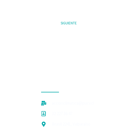
SIGUIENTE
CONTACTO
accionclimatica@pucv.cl
32 227 36 47
Brasil 2241, Valparaíso