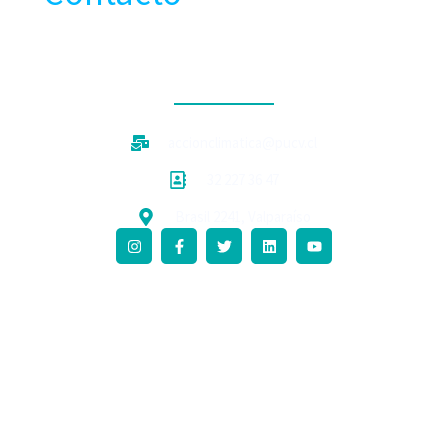
CONTACTO
accionclimatica@pucv.cl
32 227 36 47
Brasil 2241, Valparaíso