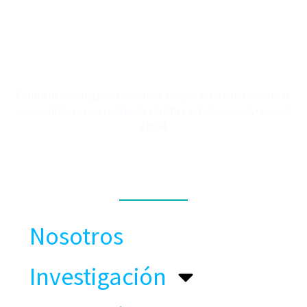
Centro de investigación orientado a impulsar acciones climáticas
que contribuyan a la resiliencia climática a nivel nacional, regional
y local.
MENÚ
Nosotros
Investigación