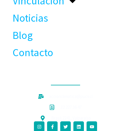
Vinculación
Noticias
Blog
Contacto
CONTACTO
accionclimatica@pucv.cl
32 227 36 47
Brasil 2241, Valparaíso