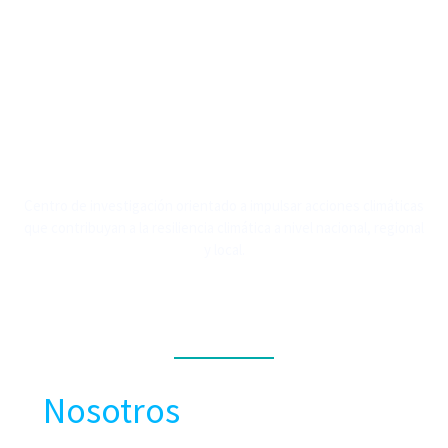
Centro de investigación orientado a impulsar acciones climáticas
que contribuyan a la resiliencia climática a nivel nacional, regional
y local.
MENÚ
Nosotros