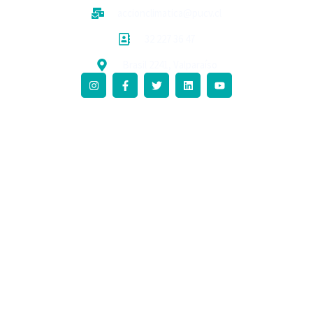
accionclimatica@pucv.cl
32 227 36 47
Brasil 2241, Valparaíso