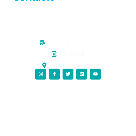
CONTACTO
accionclimatica@pucv.cl
32 227 36 47
Brasil 2241, Valparaíso