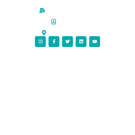
accionclimatica@pucv.cl
32 227 36 47
Brasil 2241, Valparaíso