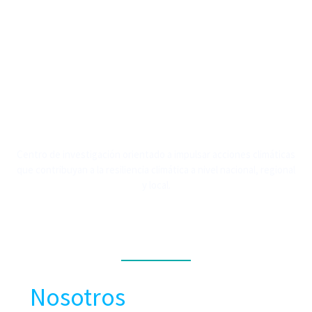
Centro de investigación orientado a impulsar acciones climáticas
que contribuyan a la resiliencia climática a nivel nacional, regional
y local.
MENÚ
Nosotros