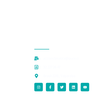
CONTACTO
accionclimatica@pucv.cl
32 227 36 47
Brasil 2241, Valparaíso