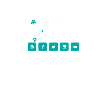
CONTACTO
accionclimatica@pucv.cl
32 227 36 47
Brasil 2241, Valparaíso