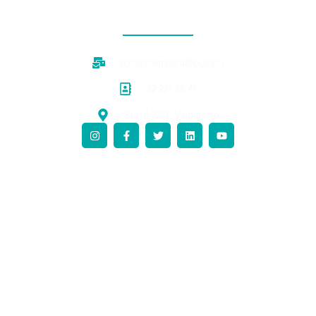
CONTACTO
accionclimatica@pucv.cl
32 227 36 47
Brasil 2241, Valparaíso