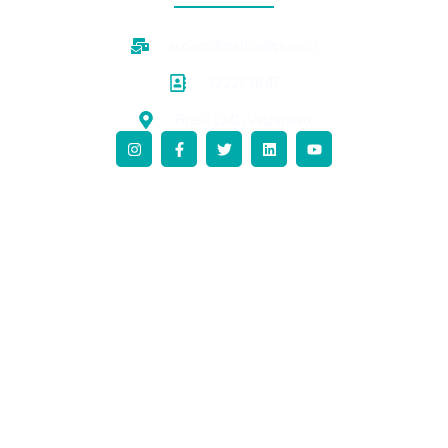
accionclimatica@pucv.cl
32 227 36 47
Brasil 2241, Valparaíso