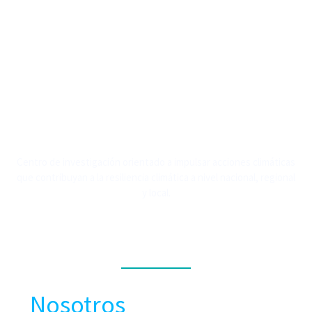
Centro de investigación orientado a impulsar acciones climáticas
que contribuyan a la resiliencia climática a nivel nacional, regional
y local.
MENÚ
Nosotros