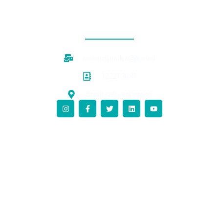
CONTACTO
accionclimatica@pucv.cl
32 227 36 47
Brasil 2241, Valparaíso